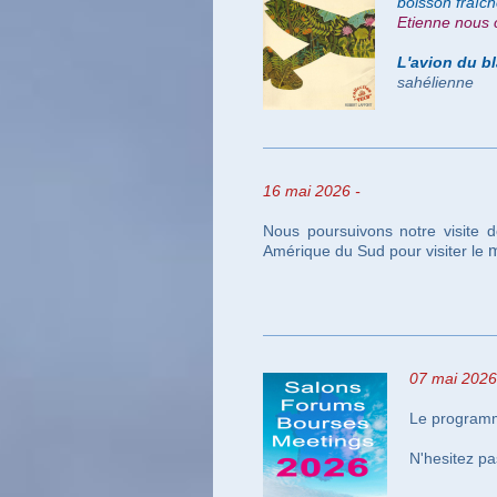
boisson fraîch
Etienne nous c
L'avion du b
sahélienne
16 mai 2026 -
Nous poursuivons notre visite 
Amérique du Sud pour visiter le
m
07 mai
2026
Le programme
N'hesitez p