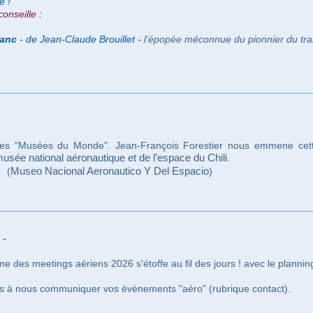
e !
onseille :
lanc
- de Jean-Claude Brouillet -
l’épopée méconnue du pionnier du tran
des "Musées du Monde". Jean-François Forestier nous emmene cette
usée national aéronautique et de l’espace du Chili
.
(
Museo Nacional Aeronautico Y Del Espacio
)
 -
 des meetings aériens 2026 s'étoffe au fil des jours ! avec le planning
as à nous communiquer vos évènements "aéro" (rubrique contact).