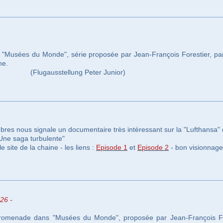
 "Musées du Monde", série proposée par Jean-François Forestier, par 
ne.
(Flugausstellung Peter Junior)
es nous signale un documentaire très intéressant sur la "Lufthansa" d
Une saga turbulente"
e site de la chaine - les liens :
Episode 1
et
Episode 2
- bon visionnage
026 -
romenade dans "Musées du Monde", proposée par Jean-François Fo