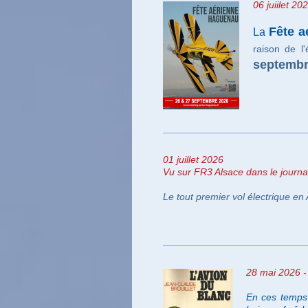
06 juiilet 20
Fête a
La
raison de l
septembr
01 juillet 2026
Vu sur FR3 Alsace dans le journal 
Le tout premier vol électrique en 
28 mai
2026 -
En ces temps 