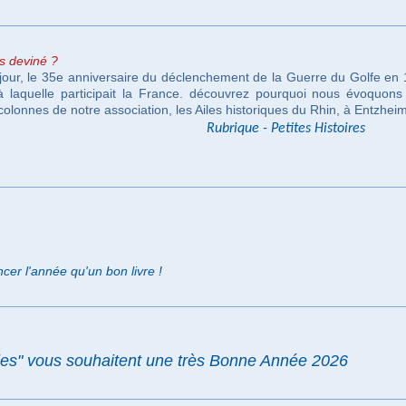
us deviné ?
 jour, le 35e anniversaire du déclenchement de la Guerre du Golfe en
 à laquelle participait la France. découvrez pourquoi nous évoquon
s colonnes de notre association, les Ailes historiques du Rhin, à Entzhei
 Payre
Rubrique - Petites Histoires
er l'année qu'un bon livre !
les" vous souhaitent une très Bonne Année 2026