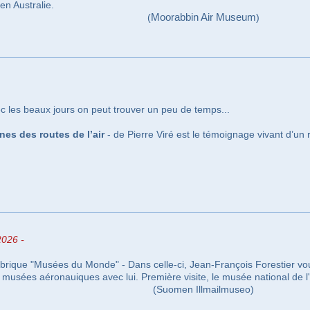
n Australie.
(
Moorabbin Air Museum
)
 les beaux jours on peut trouver un peu de temps...
nes des routes de l’air
- de Pierre Viré est le témoignage vivant d’un 
2026 -
brique "Musées du Monde" - Dans celle-ci, Jean-François Forestier vou
usées aéronauiques avec lui. Première visite, le musée national de l'a
(Suomen Illmailmuseo)