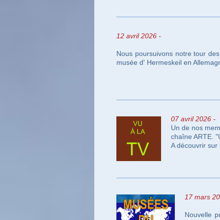
12 avril 2026 -
Nous poursuivons notre tour des
musée d' Hermeskeil en Allemag
07 avril
2026 -
Un de nos membr
chaîne ARTE. "
A découvrir sur l
17 mars 2
Nouvelle p