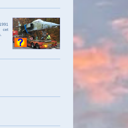
 1991
s cet
m
.