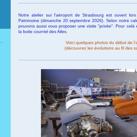
Notre atelier sur l'aéroport de Strasbourg est ouvert l
Patrimoine (dimanche 20 septembre 2026). Selon notre calen
pouvons aussi vous proposer une visite "privée". Pour cel
la boite courriel des Ailes.
Voici quelques photos du début de l'
(découvrez les évolutions au fil des 