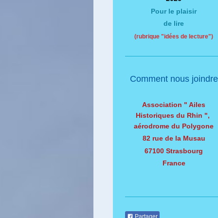
Pour le plaisir
de lire
(rubrique "idées de lecture")
Comment nous joindre
Association " Ailes
Historiques du Rhin ",
aérodrome du Polygone
82 rue de la Musau
67100 Strasbourg
France
Partager