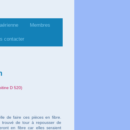
 aérienne
Membres
hin
s contacter
n
itine D 520)
elle de faire ces pièces en fibre.
as trouvé de tour à repousser de
ront en fibre car elles seraient