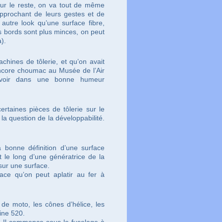
ur le reste, on va tout de même
pprochant de leurs gestes et de
 autre look qu’une surface fibre,
s bords sont plus minces, on peut
a).
chines de tôlerie, et qu’on avait
encore choumac au Musée de l’Air
avoir dans une bonne humeur
rtaines pièces de tôlerie sur le
 la question de la développabilité.
 bonne définition d’une surface
 le long d’une génératrice de la
 sur une surface.
face qu’on peut aplatir au fer à
de moto, les cônes d’hélice, les
tine 520.
le. Il commence sous le fuselage à