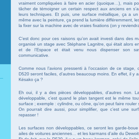
vraiment compliquées à faire en acier (quoique…), mais po
tâcher de témoigner un certain respect aux anciens en s’a
leurs techniques. Et puis, une surface métallique, ça a un
même avec la peinture, ça prend la lumière différemment, le
la fixer sur la machine avec de vraies fixations (on y reviendr
C’est donc pour ces raisons qu’on avait investi dans des ma
organisé un stage avec Stéphane Lagnitre, qui était alors 
et de l’Espace et était venu nous dispenser son s
communicative.
Comme nous l’avions pressenti à l’occasion de ce stage, ce
D520 seront faciles, d’autres beaucoup moins. En effet, il y a
Késako ça ?
Eh oui, il y a des pièces développables, d’autres non. La
développable, c’est quand le plan tangent est le même tout
surface ; exemple : cylindre, ou cône, qu’on peut faire rouler
On pourrait dire aussi, pour simplifier, que c’est une sur
repasser !
Les surfaces non développables, ce seront les garde-boue 
ailes de voitures anciennes… et les karmans d’aile du Dewoi
Et de fait, sur le D520, il y a un beau karman, celui de l’ai