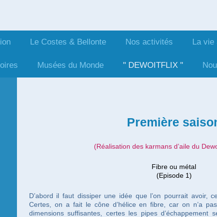
ion
Le Costes & Bellonte
Nos activités
La vie
istoriques du R
toires
Musées du Monde
" DEWOITFLIX "
Nou
Première saiso
(Réalisation des karmans d’aile du Dewo
Fibre ou métal
(Episode 1)
D’abord il faut dissiper une idée que l’on pourrait avoir, c
Certes, on a fait le cône d’hélice en fibre, car on n’a p
dimensions suffisantes, certes les pipes d’échappement se