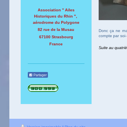
Association " Ailes
Historiques du Rhin ",
aérodrome du Polygone
82 rue de la Musau
Donc ça ne mar
compte par so
67100 Strasbourg
France
Suite au quatr
Partager
Version imprimable
|
Plan du site