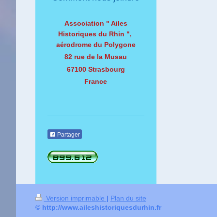
Association " Ailes
Historiques du Rhin ",
aérodrome du Polygone
82 rue de la Musau
67100 Strasbourg
France
Partager
Version imprimable
|
Plan du site
© http://www.aileshistoriquesdurhin.fr