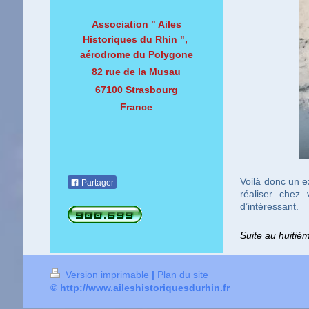
Association " Ailes
Historiques du Rhin ",
aérodrome du Polygone
82 rue de la Musau
67100 Strasbourg
France
Voilà donc un 
Partager
réaliser chez
d’intéressant.
Suite au huitiè
Version imprimable
|
Plan du site
© http://www.aileshistoriquesdurhin.fr