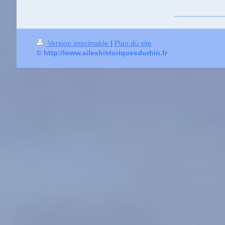
Version imprimable
|
Plan du site
© http://www.aileshistoriquesdurhin.fr