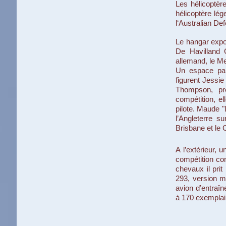
Les hélicoptèr
hélicoptère lég
l‘Australian De
Le hangar expos
De Havilland 
allemand, le M
Un espace part
figurent Jessie
Thompson, pre
compétition, e
pilote. Maude "
l’Angleterre 
Brisbane et le
A l’extérieur, 
compétition co
chevaux il pri
293, version m
avion d’entraî
à 170 exemplair