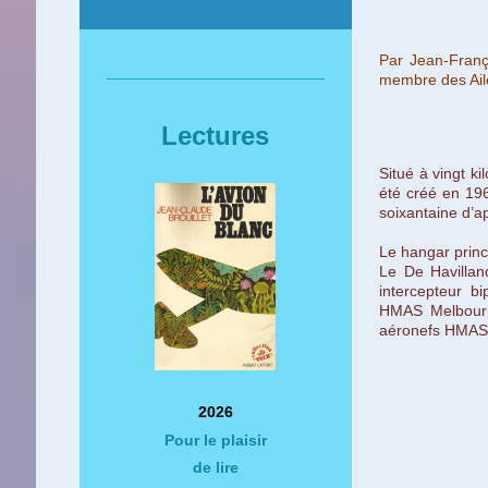
Par Jean-Franç
membre
des Ai
Lectures
Situé à vingt k
été créé en 196
soixantaine d’a
Le hangar princ
Le De Havilla
intercepteur b
HMAS Melbourne
aéronefs HMAS S
2026
Pour le plaisir
de lire