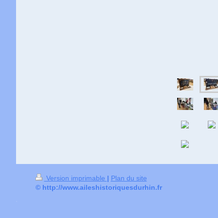
Version imprimable
|
Plan du site
© http://www.aileshistoriquesdurhin.fr