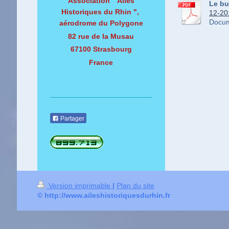
Association " Ailes
Le bu
Historiques du Rhin ",
12-201
Docum
aérodrome du Polygone
82 rue de la Musau
67100 Strasbourg
France
Partager
Version imprimable
|
Plan du site
© http://www.aileshistoriquesdurhin.fr