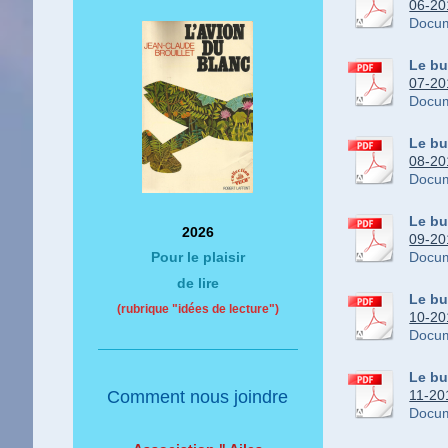
06-201
Docum
Le bu
07-201
Docum
Le bu
08-201
Docum
Le bu
2026
09-201
Docum
Pour le plaisir
de lire
Le bu
(rubrique "idées de lecture")
10-201
Docum
Le bu
11-201
Comment nous joindre
Docum