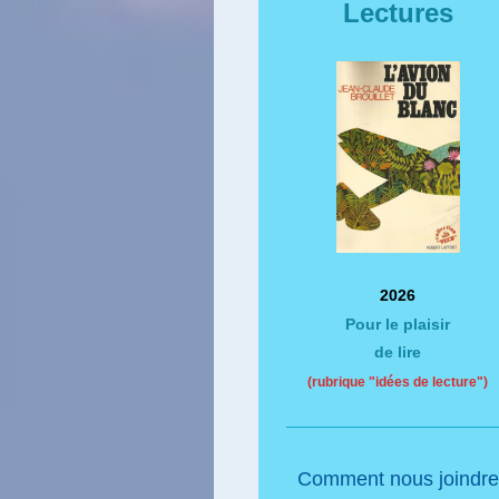
Lectures
2026
Pour le plaisir
de lire
(rubrique "idées de lecture")
Comment nous joindre