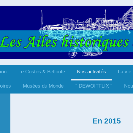
ion
Le Costes & Bellonte
Nos activités
La vie
istoriques du R
toires
Musées du Monde
" DEWOITFLIX "
Nou
En 2015